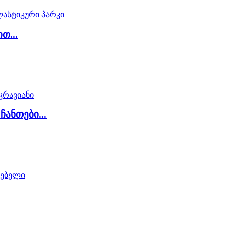
თ...
ჩანთები...