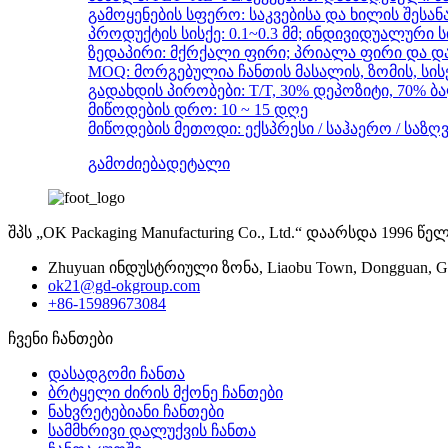
გამოყენების სფერო: საკვებისა და ხილის შესანახ
პროდუქტის სისქე: 0.1~0.3 მმ; ინდივიდუალური ს
ზედაპირი: მქრქალი ფირი; პრიალა ფირი და და
MOQ: მორგებულია ჩანთის მასალის, ზომის, სისქ
გადახდის პირობები: T/T, 30% დეპოზიტი, 70% 
მიწოდების დრო: 10 ~ 15 დღე
მიწოდების მეთოდი: ექსპრესი / საჰაერო / საზღ
გამოძიება
დეტალი
შპს „OK Packaging Manufacturing Co., Ltd.“ დაარსდა 1996
Zhuyuan ინდუსტრიული ზონა, Liaobu Town, Dongguan, G
ok21@gd-okgroup.com
+86-15989673084
ჩვენი ჩანთები
დასადგომი ჩანთა
ბრტყელი ძირის მქონე ჩანთები
ნახვრეტებიანი ჩანთები
სამმხრივი დალუქვის ჩანთა