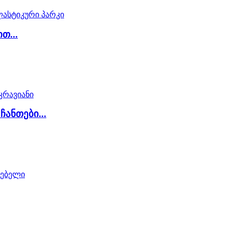
თ...
ჩანთები...